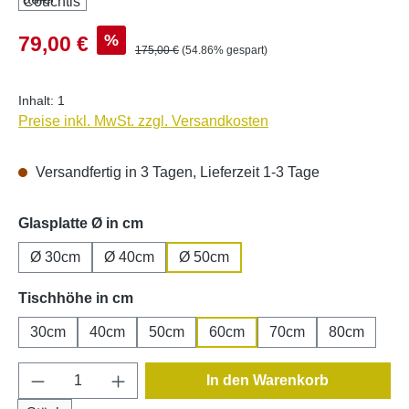
Verkaufspreis:
%
79,00 €
Regulärer Preis:
175,00 €
(54.86% gespart)
Inhalt:
1
Preise inkl. MwSt. zzgl. Versandkosten
Versandfertig in 3 Tagen, Lieferzeit 1-3 Tage
auswählen
Glasplatte Ø in cm
Ø 30cm
Ø 40cm
Ø 50cm
auswählen
Tischhöhe in cm
30cm
40cm
50cm
60cm
70cm
80cm
Produkt Anzahl: Gib den gewünschten Wert e
In den Warenkorb