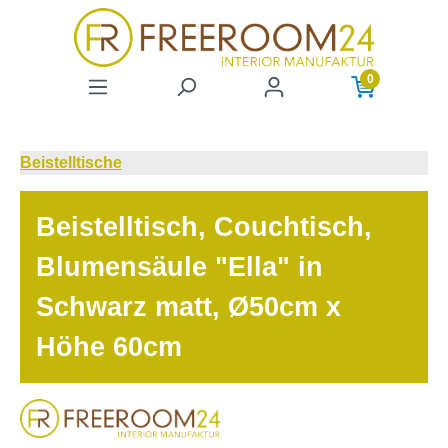
Zum Hauptinhalt springen
0
Beistelltische
Beistelltisch, Couchtisch,
Blumensäule "Ella" in
Schwarz matt, Ø50cm x
Höhe 60cm