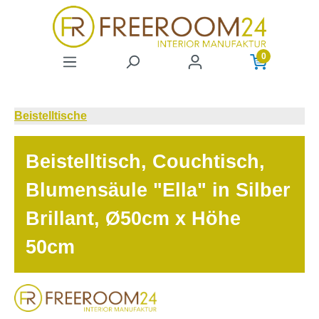
Zum Hauptinhalt springen
0
Beistelltische
Beistelltisch, Couchtisch,
Blumensäule "Ella" in Silber
Brillant, Ø50cm x Höhe
50cm