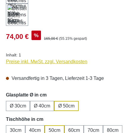
Verkaufspreis:
%
74,00 €
Regulärer Preis:
165,00 €
(55.15% gespart)
Inhalt:
1
Preise inkl. MwSt. zzgl. Versandkosten
Versandfertig in 3 Tagen, Lieferzeit 1-3 Tage
auswählen
Glasplatte Ø in cm
Ø 30cm
Ø 40cm
Ø 50cm
auswählen
Tischhöhe in cm
30cm
40cm
50cm
60cm
70cm
80cm