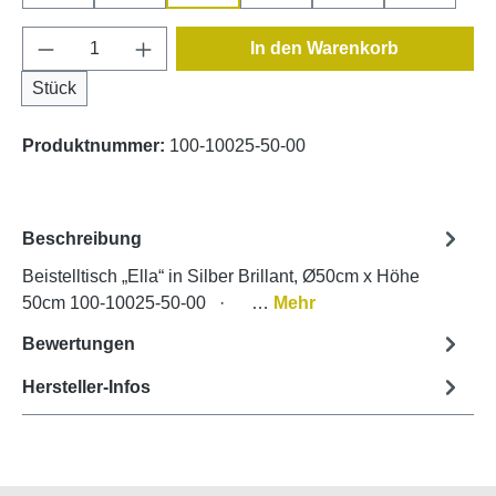
Produkt Anzahl: Gib den gewünschten Wert e
In den Warenkorb
Stück
Produktnummer:
100-10025-50-00
Beschreibung
Beistelltisch „Ella“ in Silber Brillant, Ø50cm x Höhe
50cm 100-10025-50-00 · …
Mehr
Bewertungen
Hersteller-Infos