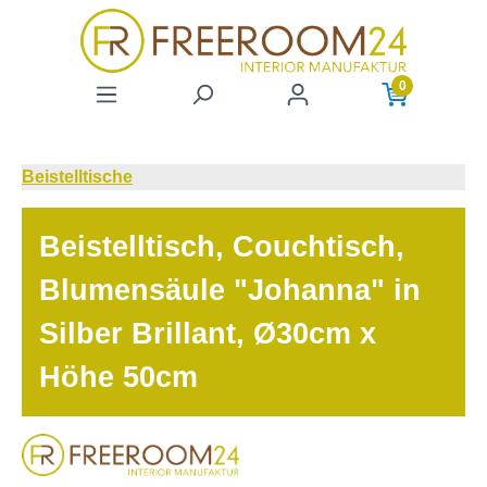
Zum Hauptinhalt springen
0
Beistelltische
Beistelltisch, Couchtisch,
Blumensäule "Johanna" in
Silber Brillant, Ø30cm x
Höhe 50cm