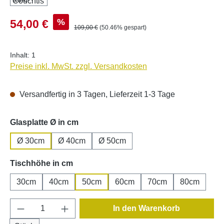
Verkaufspreis:
%
54,00 €
Regulärer Preis:
109,00 €
(50.46% gespart)
Inhalt:
1
Preise inkl. MwSt. zzgl. Versandkosten
Versandfertig in 3 Tagen, Lieferzeit 1-3 Tage
auswählen
Glasplatte Ø in cm
Ø 30cm
Ø 40cm
Ø 50cm
auswählen
Tischhöhe in cm
30cm
40cm
50cm
60cm
70cm
80cm
Produkt Anzahl: Gib den gewünschten Wert e
In den Warenkorb