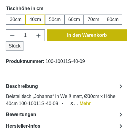
auswählen
Tischhöhe in cm
30cm
40cm
50cm
60cm
70cm
80cm
Produkt Anzahl: Gib den gewünschten Wert e
In den Warenkorb
Stück
Produktnummer:
100-10011S-40-09
Beschreibung
Beistelltisch „Johanna“ in Weiß matt, Ø30cm x Höhe
40cm 100-10011S-40-09 · &…
Mehr
Bewertungen
Hersteller-Infos