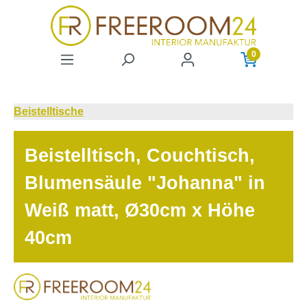
Zum Hauptinhalt springen
0
Beistelltische
Beistelltisch, Couchtisch,
Blumensäule "Johanna" in
Weiß matt, Ø30cm x Höhe
40cm