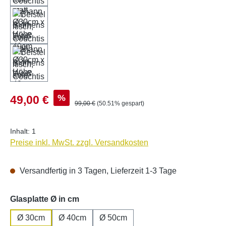
Verkaufspreis:
%
49,00 €
Regulärer Preis:
99,00 €
(50.51% gespart)
Inhalt:
1
Preise inkl. MwSt. zzgl. Versandkosten
Versandfertig in 3 Tagen, Lieferzeit 1-3 Tage
auswählen
Glasplatte Ø in cm
Ø 30cm
Ø 40cm
Ø 50cm