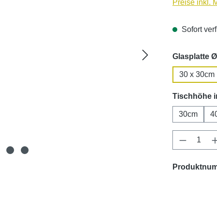
Preise inkl.
Sofort verf
Glasplatte Ø
30 x 30cm
Tischhöhe 
30cm
4
Produkt 
Produktnu