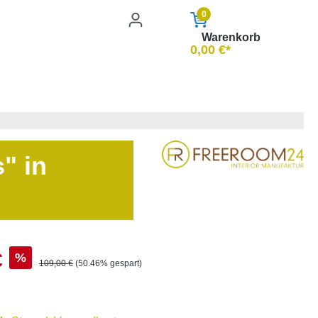
0
Warenkorb
0,00 €*
" in
s:
€
%
Regulärer Preis:
109,00 €
(50.46% gespart)