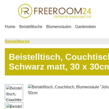
m Hauptinhalt springen
Zur Suche springen
Zur Hauptnavigation springen
Home
Beistelltische
Blumensäulen
Garderoben
Beistelltische
Beistelltisch, Couchtis
Schwarz matt, 30 x 30
Bildergalerie überspringen