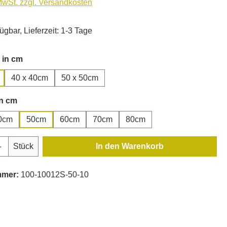
 MwSt. zzgl. Versandkosten
ügbar, Lieferzeit: 1-3 Tage
auswählen
 in cm
40 x 40cm
50 x 50cm
auswählen
in cm
0cm
50cm
60cm
70cm
80cm
Anzahl: Gib den gewünschten Wert ein oder
Stück
In den Warenkorb
mmer:
100-10012S-50-10