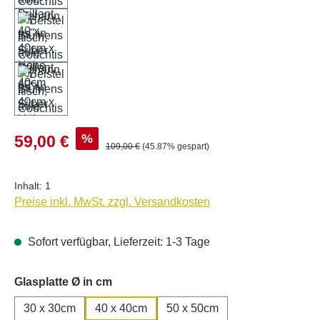
Verkaufspreis:
%
59,00 €
Regulärer Preis:
109,00 €
(45.87% gespart)
Inhalt:
1
Preise inkl. MwSt. zzgl. Versandkosten
Sofort verfügbar, Lieferzeit: 1-3 Tage
auswählen
Glasplatte Ø in cm
30 x 30cm
40 x 40cm
50 x 50cm