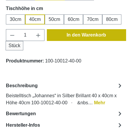
auswählen
Tischhöhe in cm
30cm
40cm
50cm
60cm
70cm
80cm
Produkt Anzahl: Gib den gewünschten Wert e
In den Warenkorb
Stück
Produktnummer:
100-10012-40-00
Beschreibung
Beistelltisch „Johannes“ in Silber Brillant 40 x 40cm x
Höhe 40cm 100-10012-40-00 · &nbs…
Mehr
Bewertungen
Hersteller-Infos