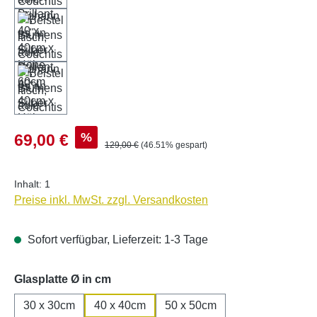
Verkaufspreis:
%
69,00 €
Regulärer Preis:
129,00 €
(46.51% gespart)
Inhalt:
1
Preise inkl. MwSt. zzgl. Versandkosten
Sofort verfügbar, Lieferzeit: 1-3 Tage
auswählen
Glasplatte Ø in cm
30 x 30cm
40 x 40cm
50 x 50cm