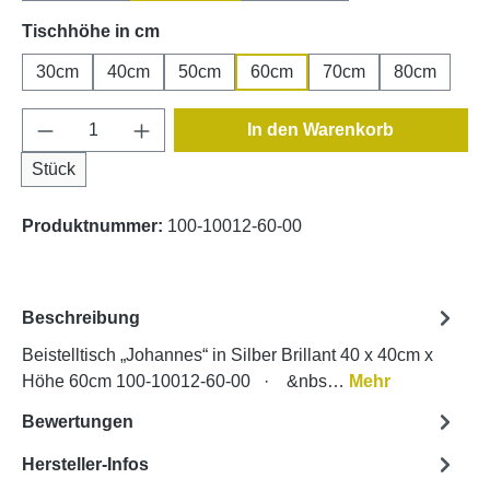
auswählen
Tischhöhe in cm
30cm
40cm
50cm
60cm
70cm
80cm
Produkt Anzahl: Gib den gewünschten Wert e
In den Warenkorb
Stück
Produktnummer:
100-10012-60-00
Beschreibung
Beistelltisch „Johannes“ in Silber Brillant 40 x 40cm x
Höhe 60cm 100-10012-60-00 · &nbs…
Mehr
Bewertungen
Hersteller-Infos