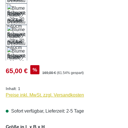
Verkaufspreis:
%
65,00 €
Regulärer Preis:
169,00 €
(61.54% gespart)
Inhalt:
1
Preise inkl. MwSt. zzgl. Versandkosten
Sofort verfügbar, Lieferzeit: 2-5 Tage
auswählen
Größe in L x B x H