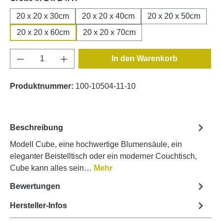
20 x 20 x 30cm
20 x 20 x 40cm
20 x 20 x 50cm
20 x 20 x 60cm
20 x 20 x 70cm
Produkt Anzahl: Gib den gewünschten Wert e
In den Warenkorb
Produktnummer:
100-10504-11-10
Beschreibung
Modell Cube, eine hochwertige Blumensäule, ein
eleganter Beistelltisch oder ein moderner Couchtisch,
Cube kann alles sein…
Mehr
Bewertungen
Hersteller-Infos