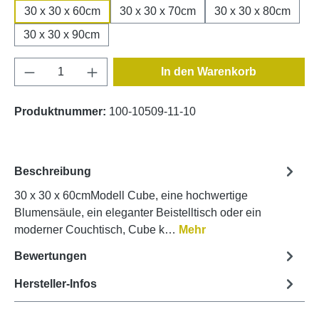
30 x 30 x 60cm
30 x 30 x 70cm
30 x 30 x 80cm
30 x 30 x 90cm
Produkt Anzahl: Gib den gewünschten Wert e
In den Warenkorb
Produktnummer:
100-10509-11-10
Beschreibung
30 x 30 x 60cmModell Cube, eine hochwertige
Blumensäule, ein eleganter Beistelltisch oder ein
moderner Couchtisch, Cube k…
Mehr
Bewertungen
Hersteller-Infos