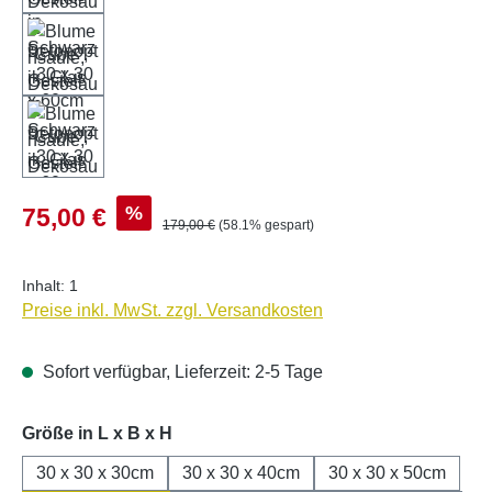
Verkaufspreis:
%
75,00 €
Regulärer Preis:
179,00 €
(58.1% gespart)
Inhalt:
1
Preise inkl. MwSt. zzgl. Versandkosten
Sofort verfügbar, Lieferzeit: 2-5 Tage
auswählen
Größe in L x B x H
30 x 30 x 30cm
30 x 30 x 40cm
30 x 30 x 50cm