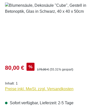
Bildergalerie überspringen
Verkaufspreis:
%
80,00 €
Regulärer Preis:
179,00 €
(55.31% gespart)
Inhalt:
1
Preise inkl. MwSt. zzgl. Versandkosten
Sofort verfügbar, Lieferzeit: 2-5 Tage