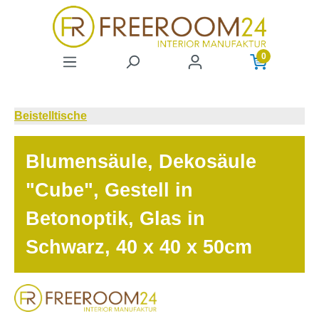
Zum Hauptinhalt springen
0
Beistelltische
Blumensäule, Dekosäule
"Cube", Gestell in
Betonoptik, Glas in
Schwarz, 40 x 40 x 50cm