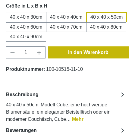
auswählen
Größe in L x B x H
40 x 40 x 30cm
40 x 40 x 40cm
40 x 40 x 50cm
40 x 40 x 60cm
40 x 40 x 70cm
40 x 40 x 80cm
40 x 40 x 90cm
Produkt Anzahl: Gib den gewünschten Wert e
In den Warenkorb
Produktnummer:
100-10515-11-10
Beschreibung
40 x 40 x 50cm. Modell Cube, eine hochwertige
Blumensäule, ein eleganter Beistelltisch oder ein
moderner Couchtisch, Cube…
Mehr
Bewertungen