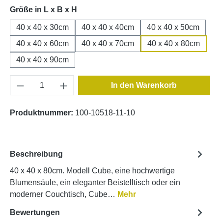
auswählen
Größe in L x B x H
40 x 40 x 30cm
40 x 40 x 40cm
40 x 40 x 50cm
40 x 40 x 60cm
40 x 40 x 70cm
40 x 40 x 80cm
40 x 40 x 90cm
Produkt Anzahl: Gib den gewünschten Wert e
In den Warenkorb
Produktnummer:
100-10518-11-10
Beschreibung
40 x 40 x 80cm. Modell Cube, eine hochwertige
Blumensäule, ein eleganter Beistelltisch oder ein
moderner Couchtisch, Cube…
Mehr
Bewertungen