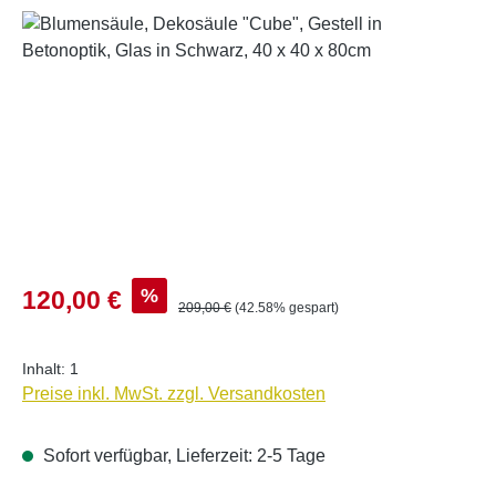
Bildergalerie überspringen
Verkaufspreis:
%
120,00 €
Regulärer Preis:
209,00 €
(42.58% gespart)
Inhalt:
1
Preise inkl. MwSt. zzgl. Versandkosten
Sofort verfügbar, Lieferzeit: 2-5 Tage