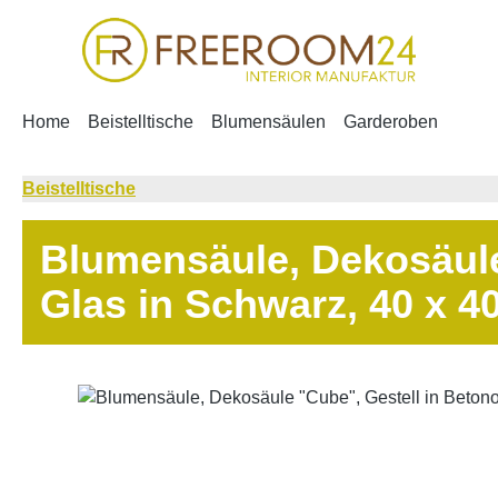
m Hauptinhalt springen
Zur Suche springen
Zur Hauptnavigation springen
Home
Beistelltische
Blumensäulen
Garderoben
Beistelltische
Blumensäule, Dekosäule 
Glas in Schwarz, 40 x 4
Bildergalerie überspringen