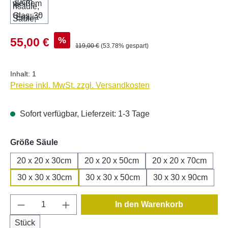
Verkaufspreis:
%
55,00 €
Regulärer Preis:
119,00 €
(53.78% gespart)
Inhalt:
1
Preise inkl. MwSt. zzgl. Versandkosten
Sofort verfügbar, Lieferzeit: 1-3 Tage
auswählen
Größe Säule
20 x 20 x 30cm
20 x 20 x 50cm
20 x 20 x 70cm
30 x 30 x 30cm
30 x 30 x 50cm
30 x 30 x 90cm
Produkt Anzahl: Gib den gewünschten Wert e
In den Warenkorb
Stück